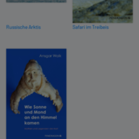
Russische Arktis
Safari im Treibeis