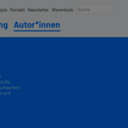
ipte
Kontakt
Newsletter
Warenkorb
ung
Autor*innen
r
in für
buchautorin
er und