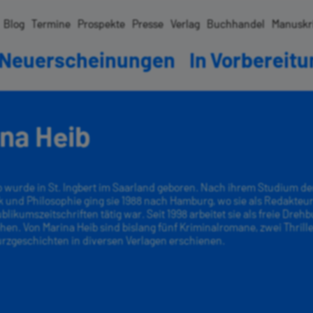
Blog
Termine
Prospekte
Presse
Verlag
Buchhandel
Manuskr
Neuerscheinungen
In Vorbereit
na Heib
b wurde in St. Ingbert im Saarland geboren. Nach ihrem Studium de
ik und Philosophie ging sie 1988 nach Hamburg, wo sie als Redakteur
likumszeitschriften tätig war. Seit 1998 arbeitet sie als freie Dreh
hen. Von Marina Heib sind bislang fünf Kriminalromane, zwei Thrill
rzgeschichten in diversen Verlagen erschienen.