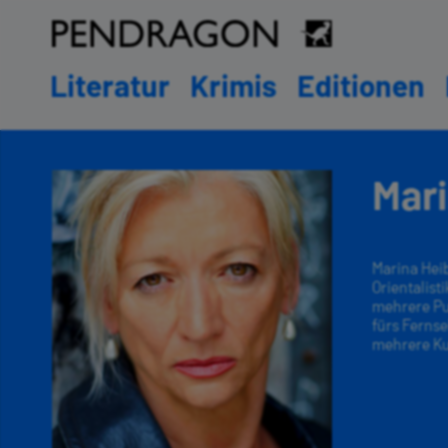
Literatur
Krimis
Editionen
Mari
Marina Hei
Orientalist
mehrere Pub
fürs Fernse
mehrere Ku