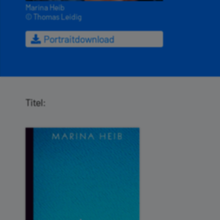
Marina Heib
© Thomas Leidig
Portraitdownload
Titel: