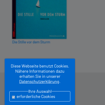
Die Stille vor dem Sturm
Diese Webseite benutzt Cookies.
Nähere Informationen dazu
erhalten Sie in unserer
Datenschutzerklärung
.
Pendragon Verlag
Stapenhorststr. 15
–
33615 Bielefeld
Ihre Auswahl
Tel.
0521 69689
–
Fax 0521 174470
erforderliche Cookies
Email: kontakt at pendragon . de