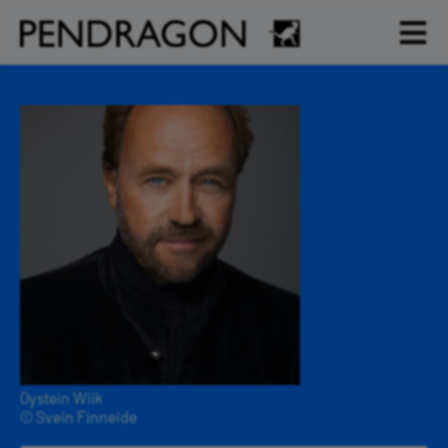
Oystein Wiik
© Svein Finneide