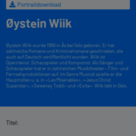
Portraitdownload
Øystein Wiik
Øystein Wiik wurde 1956 in Ås bei Oslo geboren. Er hat
zahlreiche Romane und Kriminalromane geschrieben, die
auch auf Deutsch veröffentlicht wurden. Wiik ist
Operntenor, Schauspieler und Komponist. Als Sänger und
Schauspieler trat er in zahlreichen Musiktheater-, Film- und
Fernsehproduktionen auf. Im Genre Musical spielte er die
Hauptrollen u. a. in »Les Misérables«, »Jesus Christ
Superstar«, »Sweeney Todd« und »Evita«. Wiik lebt in Oslo.
Titel: