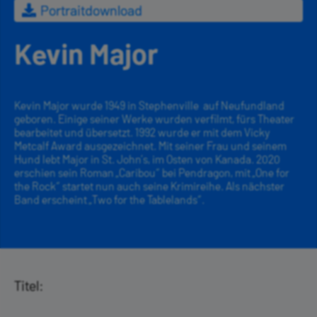
Portraitdownload
Kevin Major
Kevin Major wurde 1949 in Stephenville auf Neufundland
geboren. Einige seiner Werke wurden verfilmt, fürs Theater
bearbeitet und übersetzt. 1992 wurde er mit dem Vicky
Metcalf Award ausgezeichnet. Mit seiner Frau und seinem
Hund lebt Major in St. John’s, im Osten von Kanada. 2020
erschien sein Roman „Caribou“ bei Pendragon, mit „One for
the Rock“ startet nun auch seine Krimireihe. Als nächster
Band erscheint „Two for the Tablelands“.
Titel: