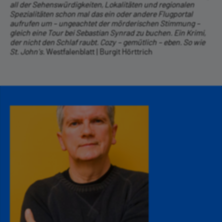
all der Sehenswürdigkeiten, Lokalitäten und regionalen
Spezialitäten schon mal das ein oder andere Flugportal
aufrufen um – ungeachtet der mörderischen Stimmung –
gleich eine Tour bei Sebastian Synrad zu buchen. Ein Krimi,
der nicht den Schlaf raubt. Cozy – gemütlich – eben. So wie
St. John's.
Westfalenblatt | Burgit Hörttrich