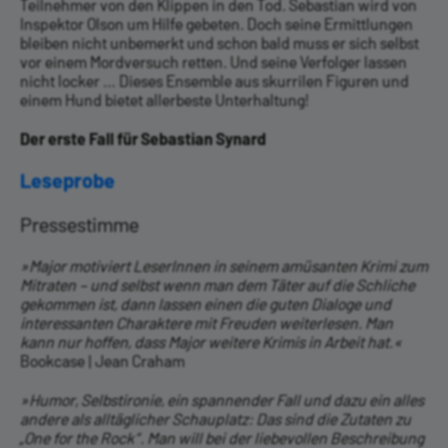
Teilnehmer von den Klippen in den Tod. Sebastian wird von
Inspektor Olson um Hilfe gebeten. Doch seine Ermittlungen
bleiben nicht unbemerkt und schon bald muss er sich selbst
vor einem Mordversuch retten. Und seine Verfolger lassen
nicht locker … Dieses Ensemble aus skurrilen Figuren und
einem Hund bietet allerbeste Unterhaltung!
Der erste Fall für Sebastian Synard
Leseprobe
Pressestimme
»Major motiviert LeserInnen in seinem amüsanten Krimi zum
Mitraten – und selbst wenn man dem Täter auf die Schliche
gekommen ist, dann lassen einen die guten Dialoge und
interessanten Charaktere mit Freuden weiterlesen. Man
kann nur hoffen, dass Major weitere Krimis in Arbeit hat.«
Bookcase | Jean Craham
»Humor, Selbstironie, ein spannender Fall und dazu ein alles
andere als alltäglicher Schauplatz: Das sind die Zutaten zu
„One for the Rock“. Man will bei der liebevollen Beschreibung