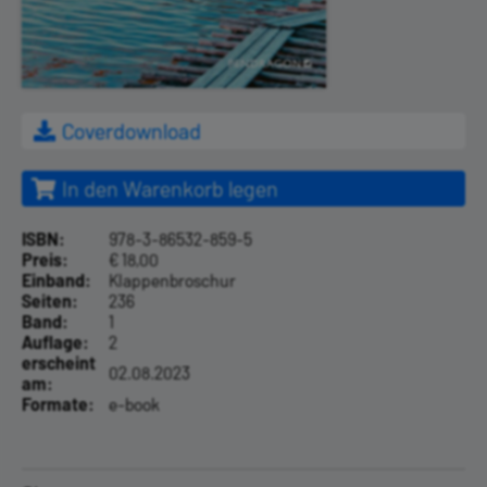
Coverdownload
In den Warenkorb legen
ISBN:
978-3-86532-859-5
Preis:
€ 18,00
Einband:
Klappenbroschur
Seiten:
236
Band:
1
Auflage:
2
erscheint
02.08.2023
am:
Formate:
e-book