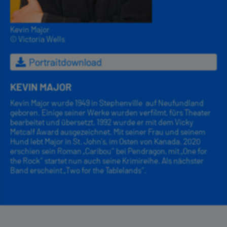
Kevin Major
© Victoria Wells
Portraitdownload
KEVIN MAJOR
Kevin Major wurde 1949 in Stephenville auf Neufundland
geboren. Einige seiner Werke wurden verfilmt, fürs Theater
bearbeitet und übersetzt. 1992 wurde er mit dem Vicky
Metcalf Award ausgezeichnet. Mit seiner Frau und seinem
Hund lebt Major in St. John’s, im Osten von Kanada. 2020
erschien sein Roman „Caribou“ bei Pendragon, mit „One for
the Rock“ startet nun auch seine Krimireihe. Als nächster
Band erscheint „Two for the Tablelands“.