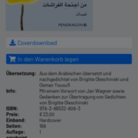
Coverdownload
In den Warenkorb legen
Übersetzung:
Aus dem Arabischen übersetzt und
nachgedichtet von Brigitte Oleschinski und
Osman Yousufi
Info:
Mit einem Vorwort von Jan Wagner sowie
Gedanken zur Übertragung von Gedichten
von Brigitte Oleschinski
ISBN:
978-3-86532-808-3
Preis:
€ 22,00
Einband:
Hardcover
Seiten:
168
Auflage:
1
erscheint