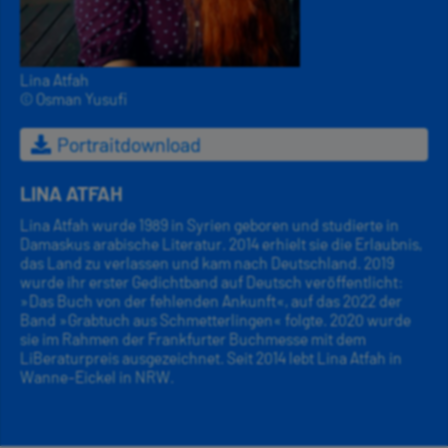
Lina Atfah
© Osman Yusufi
Portraitdownload
LINA ATFAH
Lina Atfah wurde 1989 in Syrien geboren und studierte in
Damaskus arabische Literatur. 2014 erhielt sie die Erlaubnis,
das Land zu verlassen und kam nach Deutschland. 2019
wurde ihr erster Gedichtband auf Deutsch veröffentlicht:
»Das Buch von der fehlenden Ankunft«, auf das 2022 der
Band »Grabtuch aus Schmetterlingen« folgte. 2020 wurde
sie im Rahmen der Frankfurter Buchmesse mit dem
LiBeraturpreis ausgezeichnet. Seit 2014 lebt Lina Atfah in
Wanne-Eickel in NRW.