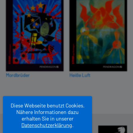
Mordbrüder
Heiße Luft
Diese Webseite benutzt Cookies.
Nähere Informationen dazu
erhalten Sie in unserer
Datenschutzerklärung
.
Pendragon Verlag