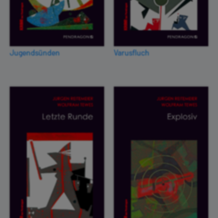
Jugendsünden
Varusfluch