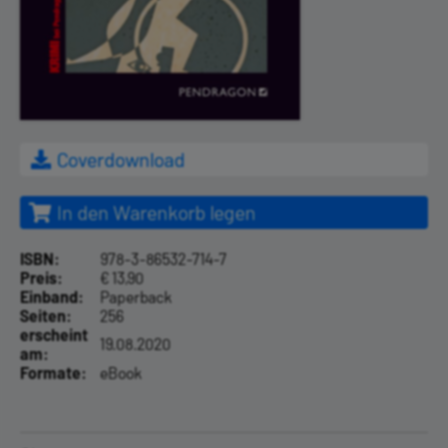
Coverdownload
In den Warenkorb legen
ISBN:
978-3-86532-714-7
Preis:
€ 13,90
Einband:
Paperback
Seiten:
256
erscheint
19.08.2020
am:
Formate:
eBook