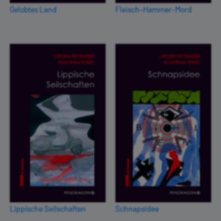
Gelobtes Land
Fleisch-Hammer-Mord
Lippische Seilschaften
Schnapsidee