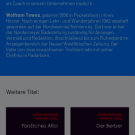
als Coach in seinem Unternehmen modul b.
Wolfram Tewes
, geboren 1956 in Peckelsheim / Kreis
Höxter. Nach einigen Lehr- und Wanderjahren 1982 sesshaft
geworden auf der Nordseeinsel Norderney. Dort war er bei
der Norderneyer Badezeitung zuständig für Anzeigen,
Vertrieb und Redaktion. Anschließend bis zum Ruhestand im
Anzeigenbereich der Neuen Westfälischen Zeitung. Der
Vater von zwei erwachsenen Töchtern lebt mit seiner
Ehefrau in Paderborn.
Weitere Titel: