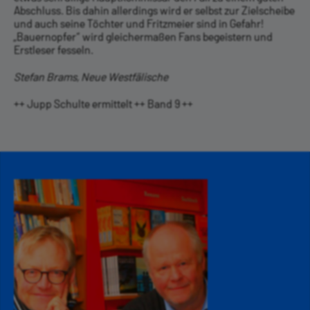
Abschluss. Bis dahin allerdings wird er selbst zur Zielscheibe
und auch seine Töchter und Fritzmeier sind in Gefahr!
„Bauernopfer“ wird gleichermaßen Fans begeistern und
Erst­leser fesseln.
Stefan Brams, Neue Westfälische
++ Jupp Schulte ermittelt ++ Band 9 ++