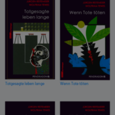
Totgesagte leben lange
Wenn Tote töten