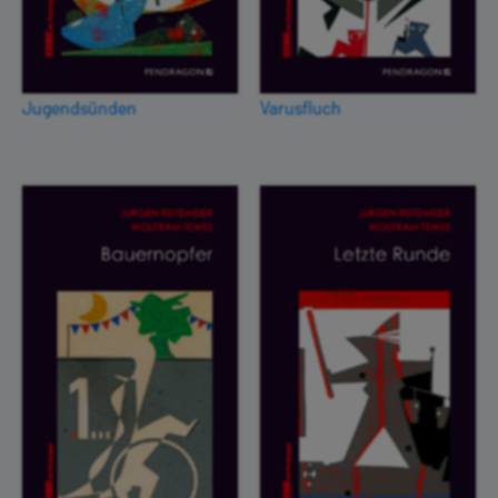
Jugendsünden
Varusfluch