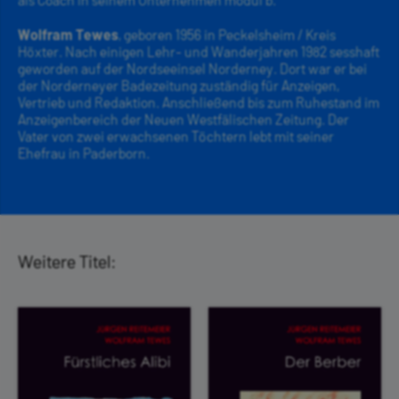
Wolfram Tewes
, geboren 1956 in Peckelsheim / Kreis
Höxter. Nach einigen Lehr- und Wanderjahren 1982 sesshaft
geworden auf der Nordseeinsel Norderney. Dort war er bei
der Norderneyer Badezeitung zuständig für Anzeigen,
Vertrieb und Redaktion. Anschließend bis zum Ruhestand im
Anzeigenbereich der Neuen Westfälischen Zeitung. Der
Vater von zwei erwachsenen Töchtern lebt mit seiner
Ehefrau in Paderborn.
Weitere Titel: