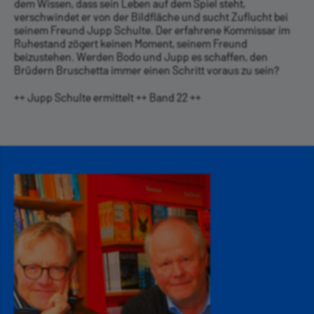
dem Wissen, dass sein Leben auf dem Spiel steht,
verschwindet er von der Bildfläche und sucht Zuflucht bei
seinem Freund Jupp Schulte. Der erfahrene Kommissar im
Ruhestand zögert keinen Moment, seinem Freund
beizustehen. Werden Bodo und Jupp es schaffen, den
Brüdern Bruschetta immer einen Schritt voraus zu sein?
++ Jupp Schulte ermittelt ++ Band 22 ++