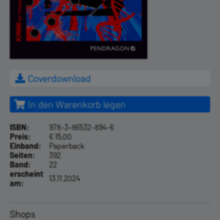
Coverdownload
In den Warenkorb legen
ISBN:
978-3-86532-894-6
Preis:
€ 15,00
Einband:
Paperback
Seiten:
392
Band:
22
erscheint
13.11.2024
am:
Shops