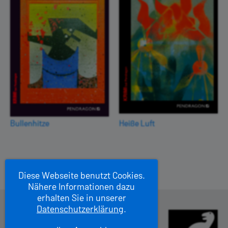
Bullenhitze
Heiße Luft
Diese Webseite benutzt Cookies.
Nähere Informationen dazu
erhalten Sie in unserer
Datenschutzerklärung
.
Pendragon Verlag
Stapenhorststr. 15
–
33615 Bielefeld