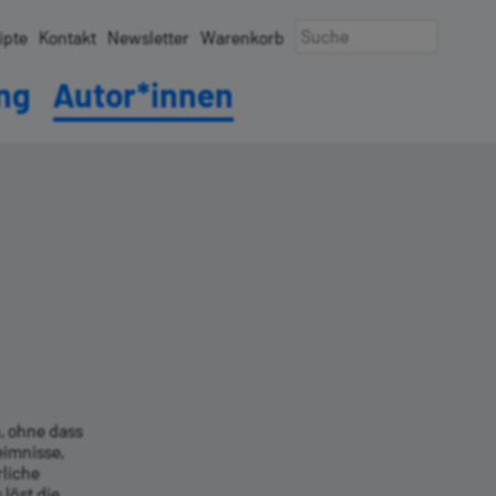
ipte
Kontakt
Newsletter
Warenkorb
ung
Autor*innen
, ohne dass
eimnisse,
liche
 löst die