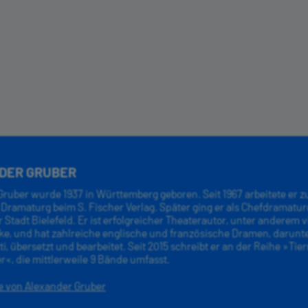
DER GRUBER
ruber wurde 1937 in Württemberg geboren. Seit 1967 arbeitete er z
Dramaturg beim S. Fischer Verlag. Später ging er als Chefdramatur
Stadt Bielefeld. Er ist erfolgreicher Theaterautor, unter anderem v
ke, und hat zahlreiche englische und französische Dramen, darunte
ti, übersetzt und bearbeitet. Seit 2015 schreibt er an der Reihe »Ti
er«, die mittlerweile 9 Bände umfasst.
e von Alexander Gruber