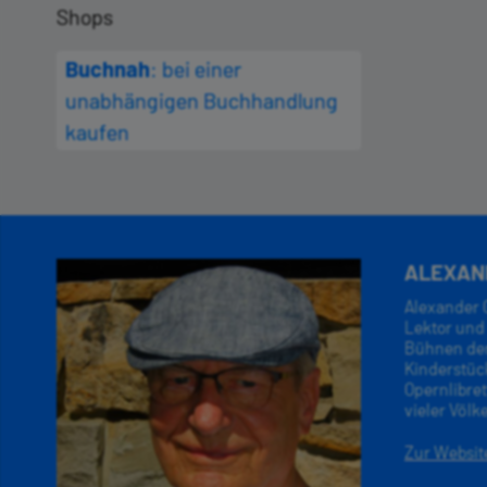
Shops
Buchnah
: bei einer
unabhängigen Buchhandlung
kaufen
ALEXAN
Alexander G
Lektor und 
Bühnen der 
Kinderstüc
Opernlibret
vieler Völk
Zur Websit