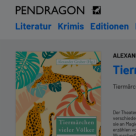
Literatur
Krimis
Editionen
ALEXAN
Tier
Tiermärc
Der Theate
verschieden
sie an Magi
erzählen v
Wunscherfül