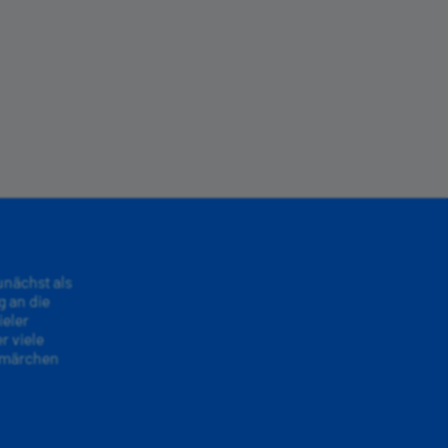
unächst als
g an die
ieler
r viele
ermärchen