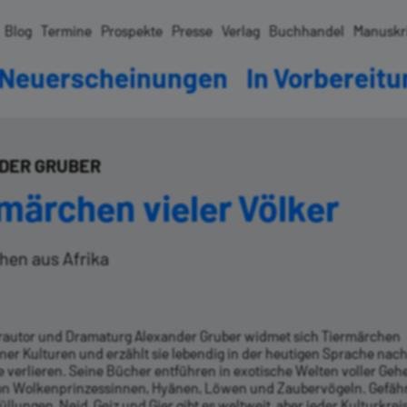
Blog
Termine
Prospekte
Presse
Verlag
Buchhandel
Manuskr
Neuerscheinungen
In Vorbereit
DER GRUBER
märchen vieler Völker
hen aus Afrika
rautor und Dramaturg Alexander Gruber widmet sich Tiermärchen
er Kulturen und erzählt sie lebendig in der heutigen Sprache nach
e verlieren. Seine Bücher entführen in exotische Welten voller Geh
on Wolkenprinzessinnen, Hyänen, Löwen und Zaubervögeln. Gefähr
lungen, Neid, Geiz und Gier gibt es weltweit, aber jeder Kulturkreis