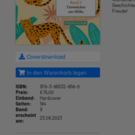
Geschichten
Freude!
Coverdownload
In den Warenkorb legen
ISBN:
978-3-86532-858-8
Preis:
€ 15,00
Einband:
Hardcover
Seiten:
184
Band:
9
erscheint
23.08.2023
am: