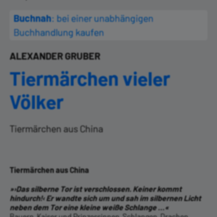
Buchnah
: bei einer unabhängigen
Buchhandlung kaufen
ALEXANDER GRUBER
Tiermärchen vieler
Völker
Tiermärchen aus China
Tiermärchen aus China
»›Das silberne Tor ist verschlossen. Keiner kommt
hindurch!‹ Er wandte sich um und sah im silbernen Licht
neben dem Tor eine kleine weiße Schlange …«
Bauern, Kaiser und Prinzessinnen, Schlangen, Drachen,