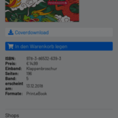
Coverdownload
In den Warenkorb legen
ISBN:
978-3-86532-639-3
Preis:
€ 14,99
Einband:
Klappenbroschur
Seiten:
196
Band:
5
erscheint
13.12.2018
am:
Formate:
Print,eBook
Shops