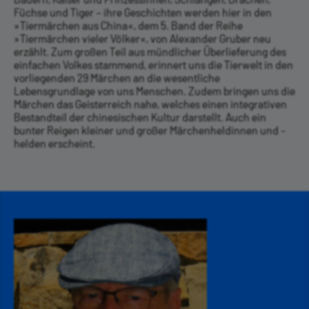
Füchse und Tiger – ihre Geschichten werden hier in den
»Tiermärchen aus China«, dem 5. Band der Reihe
»Tiermärchen vieler Völker«, von Alexander Gruber neu
erzählt. Zum großen Teil aus mündlicher Überlieferung des
einfachen Volkes stammend, erinnert uns die Tierwelt in den
vorliegenden 29 Märchen an die wesentliche
Lebensgrundlage von uns Menschen. Zudem bringen uns die
Märchen das Geisterreich nahe, welches einen integrativen
Bestandteil der chinesischen Kultur darstellt. Auch ein
bunter Reigen kleiner und großer Märchenheldinnen und -
helden erscheint.