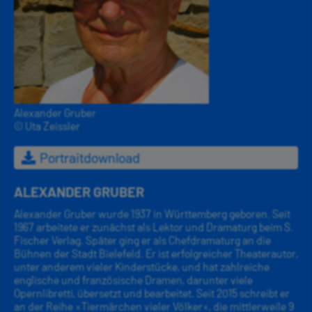
Alexander Gruber
© Uta Zeissler
Portraitdownload
ALEXANDER GRUBER
Alexander Gruber wurde 1937 in Württemberg geboren. Seit
1967 arbeitete er zunächst als Lektor und Dramaturg beim S.
Fischer Verlag. Später ging er als Chefdramaturg an die
Bühnen der Stadt Bielefeld. Er ist erfolgreicher Theaterautor,
unter anderem vieler Kinderstücke, und hat zahlreiche
englische und französische Dramen, darunter viele
Opernlibretti, übersetzt und bearbeitet. Seit 2015 schreibt er
an der Reihe »Tiermärchen vieler Völker«, die mittlerweile 9