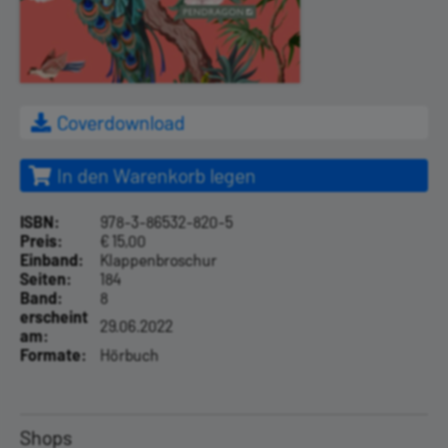
Coverdownload
In den Warenkorb legen
ISBN:
978-3-86532-820-5
Preis:
€ 15,00
Einband:
Klappenbroschur
Seiten:
184
Band:
8
erscheint
29.06.2022
am:
Formate:
Hörbuch
Shops