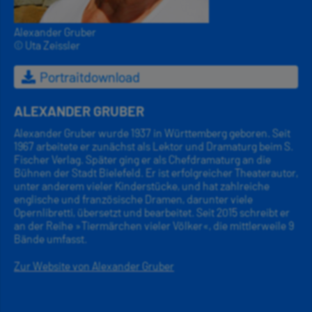
Alexander Gruber
© Uta Zeissler
Portraitdownload
ALEXANDER GRUBER
Alexander Gruber wurde 1937 in Württemberg geboren. Seit
1967 arbeitete er zunächst als Lektor und Dramaturg beim S.
Fischer Verlag. Später ging er als Chefdramaturg an die
Bühnen der Stadt Bielefeld. Er ist erfolgreicher Theaterautor,
unter anderem vieler Kinderstücke, und hat zahlreiche
englische und französische Dramen, darunter viele
Opernlibretti, übersetzt und bearbeitet. Seit 2015 schreibt er
an der Reihe »Tiermärchen vieler Völker«, die mittlerweile 9
Bände umfasst.
Zur Website von Alexander Gruber