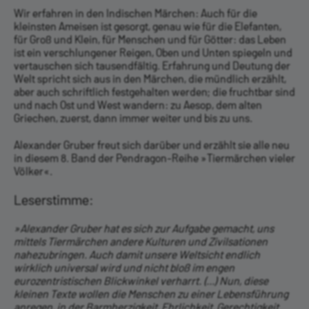
Wir erfahren in den Indischen Märchen: Auch für die
kleinsten Ameisen ist gesorgt, genau wie für die Elefanten,
für Groß und Klein, für Menschen und für Götter: das ­Leben
ist ein verschlungener Reigen, Oben und Unten spiegeln und
vertauschen sich tausendfältig. Erfahrung und Deutung der
Welt spricht sich aus in den Märchen, die mündlich erzählt,
aber auch schriftlich festgehalten werden; die fruchtbar sind
und nach Ost und West wandern: zu Aesop, dem alten
Griechen, zuerst, dann immer weiter und bis zu uns.
Alexander Gruber freut sich darüber und erzählt sie alle neu
in diesem 8. Band der Pendragon-Reihe »Tiermärchen vieler
Völker«.
Leserstimme:
»Alexander Gruber hat es sich zur Aufgabe gemacht, uns
mittels Tiermärchen andere Kulturen und Zivilsationen
nahezubringen. Auch damit unsere Weltsicht endlich
wirklich universal wird und nicht bloß im engen
eurozentristischen Blickwinkel verharrt. (...) Nun, diese
kleinen Texte wollen die Menschen zu einer Lebensführung
anregen, in der Barmherzigkeit, Ehrlichkeit, Gerechtigkeit